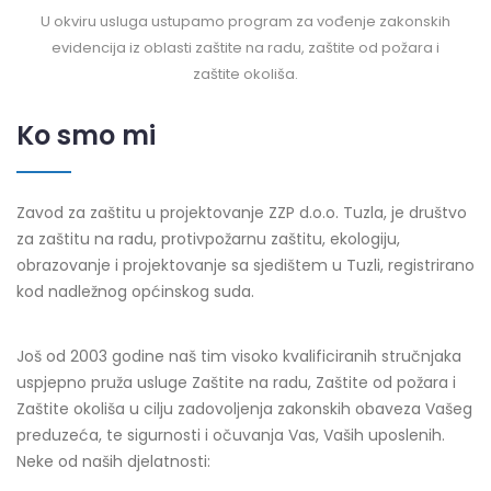
U okviru usluga ustupamo program za vođenje zakonskih
evidencija iz oblasti zaštite na radu, zaštite od požara i
zaštite okoliša.
Ko smo mi
Zavod za zaštitu u projektovanje ZZP d.o.o. Tuzla, je društvo
za zaštitu na radu, protivpožarnu zaštitu, ekologiju,
obrazovanje i projektovanje sa sjedištem u Tuzli, registrirano
kod nadležnog općinskog suda.
Još od 2003 godine naš tim visoko kvalificiranih stručnjaka
uspjepno pruža usluge Zaštite na radu, Zaštite od požara i
Zaštite okoliša u cilju zadovoljenja zakonskih obaveza Vašeg
preduzeća, te sigurnosti i očuvanja Vas, Vaših uposlenih.
Neke od naših djelatnosti: