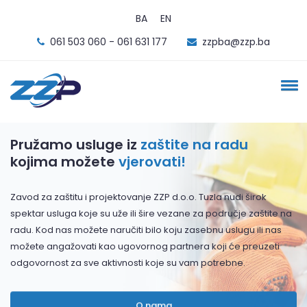
BA
EN
061 503 060 - 061 631 177
zzpba@zzp.ba
Pružamo usluge iz
zaštite na radu
kojima možete
vjerovati!
Zavod za zaštitu i projektovanje ZZP d.o.o. Tuzla nudi širok
spektar usluga koje su uže ili šire vezane za područje zaštite na
radu. Kod nas možete naručiti bilo koju zasebnu uslugu ili nas
možete angažovati kao ugovornog partnera koji će preuzeti
odgovornost za sve aktivnosti koje su vam potrebne.
O nama