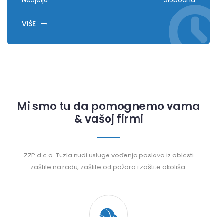
Nedjelja
Slobodna
VIŠE
Mi smo tu da pomognemo vama
& vašoj firmi
ZZP d.o.o. Tuzla nudi usluge vođenja poslova iz oblasti
zaštite na radu, zaštite od požara i zaštite okoliša.