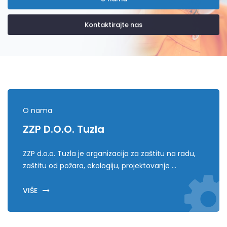
Kontaktirajte nas
O nama
ZZP D.o.o. Tuzla
ZZP d.o.o. Tuzla je organizacija za zaštitu na radu,
zaštitu od požara, ekologiju, projektovanje ...
VIŠE