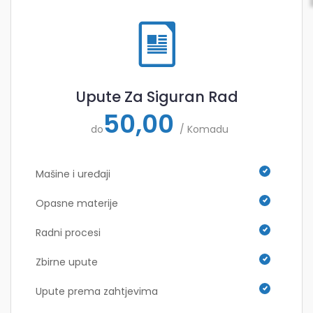
Upute Za Siguran Rad
50,00
do
/ Komadu
Mašine i uređaji
Opasne materije
Radni procesi
Zbirne upute
Upute prema zahtjevima