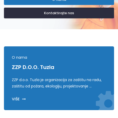
Kontaktirajte nas
O nama
ZZP D.o.o. Tuzla
ZZP d.o.o. Tuzla je organizacija za zaštitu na radu,
zaštitu od požara, ekologiju, projektovanje ...
VIŠE