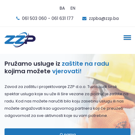
BA
EN
061 503 060 - 061 631 177
zzpba@zzp.ba
Pružamo usluge iz
zaštite na radu
kojima možete
vjerovati!
Zavod za zaštitu i projektovanje ZZP d.o.o. Tuzla nudi širok
spektar usluga koje su uže ili šire vezane za područje zaštite na
radu. Kod nas možete naručiti bilo koju zasebnu uslugu ili nas
možete angažovati kao ugovornog partnera koji će preuzeti
odgovornost za sve aktivnosti koje su vam potrebne.
O nama