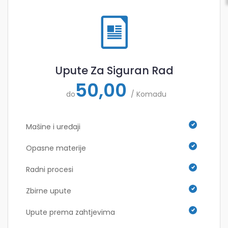
Upute Za Siguran Rad
50,00
do
/ Komadu
Mašine i uređaji
Opasne materije
Radni procesi
Zbirne upute
Upute prema zahtjevima