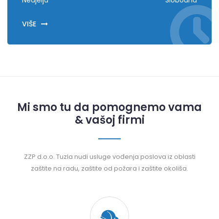
Nedjelja
Slobodna
VIŠE
Mi smo tu da pomognemo vama
& vašoj firmi
ZZP d.o.o. Tuzla nudi usluge vođenja poslova iz oblasti
zaštite na radu, zaštite od požara i zaštite okoliša.