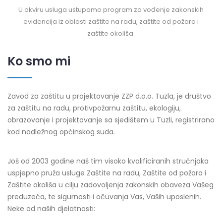
U okviru usluga ustupamo program za vođenje zakonskih
evidencija iz oblasti zaštite na radu, zaštite od požara i
zaštite okoliša.
Ko smo mi
Zavod za zaštitu u projektovanje ZZP d.o.o. Tuzla, je društvo
za zaštitu na radu, protivpožarnu zaštitu, ekologiju,
obrazovanje i projektovanje sa sjedištem u Tuzli, registrirano
kod nadležnog općinskog suda.
Još od 2003 godine naš tim visoko kvalificiranih stručnjaka
uspjepno pruža usluge Zaštite na radu, Zaštite od požara i
Zaštite okoliša u cilju zadovoljenja zakonskih obaveza Vašeg
preduzeća, te sigurnosti i očuvanja Vas, Vaših uposlenih.
Neke od naših djelatnosti: