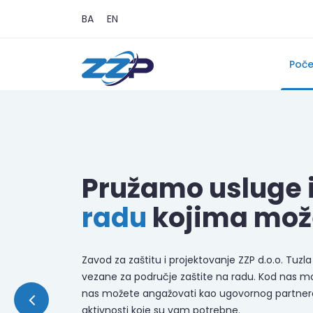
BA
EN
Poč
Pružamo usluge 
radu
kojima mož
Zavod za zaštitu i projektovanje ZZP d.o.o. Tuzla 
vezane za područje zaštite na radu. Kod nas mož
nas možete angažovati kao ugovornog partnera 
aktivnosti koje su vam potrebne.