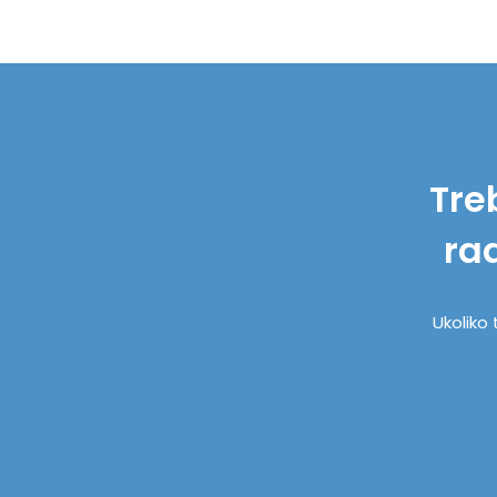
Tre
ra
Ukoliko 