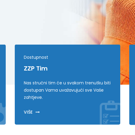
Dostupnost
ZZP Tim
Nas stručni tim će u svakom trenutku biti
dostupan Vama uvažavujući sve Vaše
zahtjeve.
VIŠE