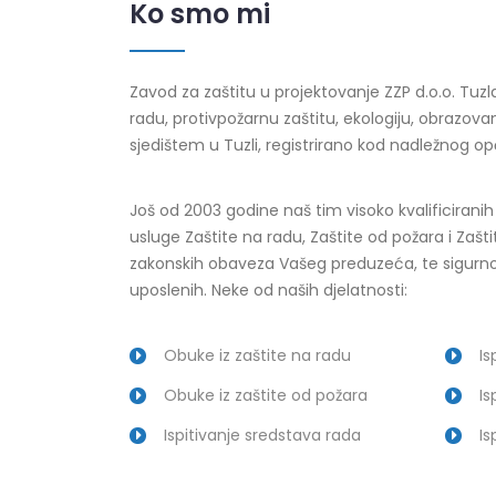
Ko smo mi
Zavod za zaštitu u projektovanje ZZP d.o.o. Tuzla
radu, protivpožarnu zaštitu, ekologiju, obrazova
sjedištem u Tuzli, registrirano kod nadležnog o
Još od 2003 godine naš tim visoko kvalificirani
usluge Zaštite na radu, Zaštite od požara i Zaštit
zakonskih obaveza Vašeg preduzeća, te sigurnos
uposlenih. Neke od naših djelatnosti:
Obuke iz zaštite na radu
Is
Obuke iz zaštite od požara
Is
Ispitivanje sredstava rada
Is