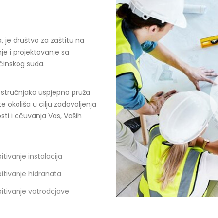
, je društvo za zaštitu na
nje i projektovanje sa
pćinskog suda.
h stručnjaka uspjepno pruža
e okoliša u cilju zadovoljenja
ti i očuvanja Vas, Vaših
pitivanje instalacija
pitivanje hidranata
pitivanje vatrodojave