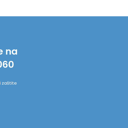
e na
060
i zaštite