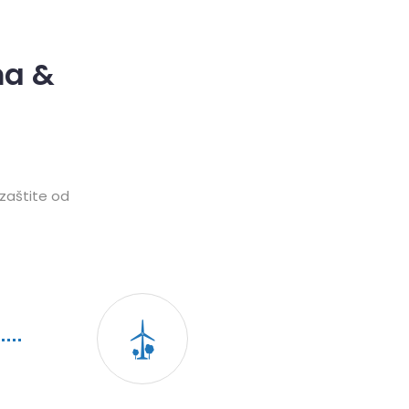
ma &
 zaštite od