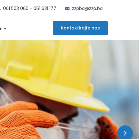
061 503 060 - 061 631 177
zzpba@zzp.ba
Kontaktirajte nas
a