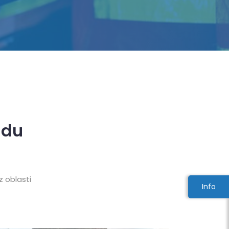
adu
z oblasti
Info