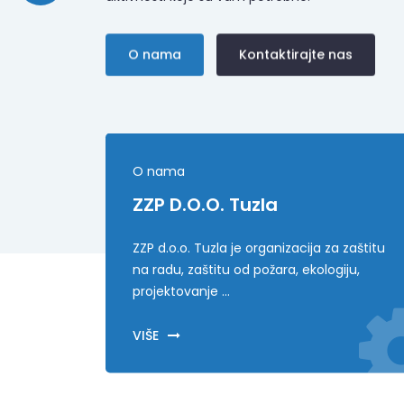
O nama
Kontaktirajte nas
O nama
ZZP D.o.o. Tuzla
ZZP d.o.o. Tuzla je organizacija za zaštitu
na radu, zaštitu od požara, ekologiju,
projektovanje ...
VIŠE