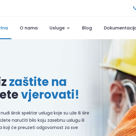
etna
O nama
Usluge
Blog
Dokumentacij
iz
zaštite na
ete
vjerovati!
nudi širok spektar usluga koje su uže ili šire
ete naručiti bilo koju zasebnu uslugu ili
koji će preuzeti odgovornost za sve