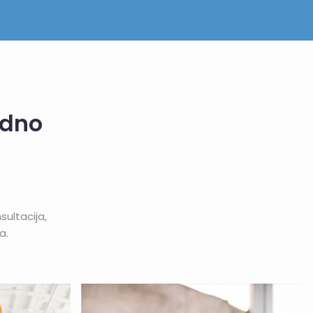
edno
ultacija,
a.