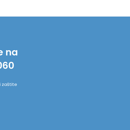
e na
060
i zaštite