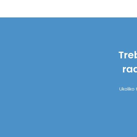
Tre
ra
Ukoliko 