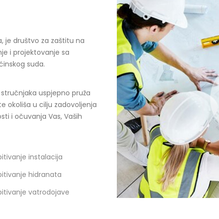
, je društvo za zaštitu na
nje i projektovanje sa
pćinskog suda.
h stručnjaka uspjepno pruža
e okoliša u cilju zadovoljenja
ti i očuvanja Vas, Vaših
pitivanje instalacija
pitivanje hidranata
pitivanje vatrodojave