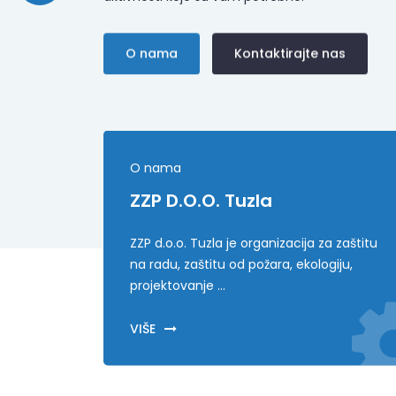
O nama
Kontaktirajte nas
O nama
ZZP D.o.o. Tuzla
ZZP d.o.o. Tuzla je organizacija za zaštitu
na radu, zaštitu od požara, ekologiju,
projektovanje ...
VIŠE