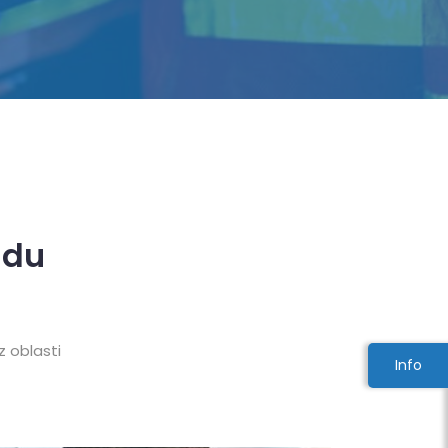
adu
z oblasti
Info