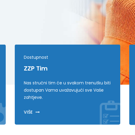
Dostupnost
ZZP Tim
Nas stručni tim će u svakom trenutku biti
dostupan Vama uvažavujući sve Vaše
zahtjeve.
VIŠE