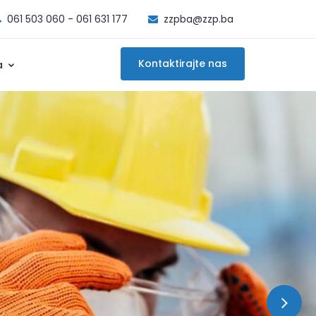
061 503 060 - 061 631 177
zzpba@zzp.ba
Kontaktirajte nas
a