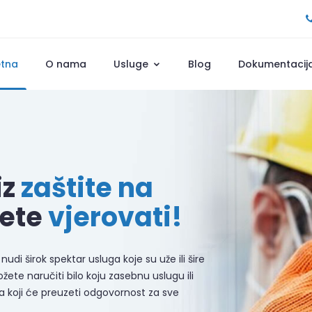
etna
O nama
Usluge
Blog
Dokumentacij
iz
zaštite na
ete
vjerovati!
nudi širok spektar usluga koje su uže ili šire
ete naručiti bilo koju zasebnu uslugu ili
koji će preuzeti odgovornost za sve