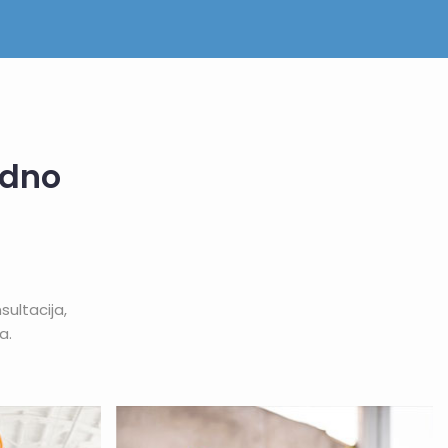
edno
ultacija,
a.