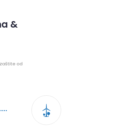
ma &
 zaštite od