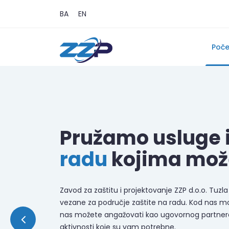
BA
EN
Poč
Pružamo usluge 
radu
kojima mož
Zavod za zaštitu i projektovanje ZZP d.o.o. Tuzla 
vezane za područje zaštite na radu. Kod nas mož
nas možete angažovati kao ugovornog partnera 
aktivnosti koje su vam potrebne.