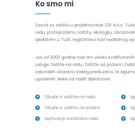
Ko smo mi
Zavod za zaštitu u projektovanje ZZP d.o.o. Tuzla
radu, protivpožarnu zaštitu, ekologiju, obrazova
sjedištem u Tuzli, registrirano kod nadležnog o
Još od 2003 godine naš tim visoko kvalificirani
usluge Zaštite na radu, Zaštite od požara i Zaštit
zakonskih obaveza Vašeg preduzeća, te sigurnos
uposlenih. Neke od naših djelatnosti:
Obuke iz zaštite na radu
Is
Obuke iz zaštite od požara
Is
Ispitivanje sredstava rada
Is