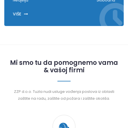
Nedjelja
Slobodna
VIŠE
Mi smo tu da pomognemo vama
& vašoj firmi
ZZP d.o.o. Tuzla nudi usluge vođenja poslova iz oblasti
zaštite na radu, zaštite od požara i zaštite okoliša.