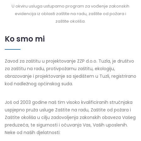
U okviru usluga ustupamo program za vođenje zakonskih
evidencija iz oblasti zaštite na radu, zaštite od požara i
zaštite okoliša.
Ko smo mi
Zavod za zaštitu u projektovanje ZZP d.o.o. Tuzla, je društvo
za zaštitu na radu, protivpožarnu zaštitu, ekologiju,
obrazovanje i projektovanje sa sjedištem u Tuzli, registrirano
kod nadležnog općinskog suda.
Još od 2003 godine naš tim visoko kvalificiranih stručnjaka
uspjepno pruža usluge Zaštite na radu, Zaštite od požara i
Zaštite okoliša u cilju zadovoljenja zakonskih obaveza Vašeg
preduzeća, te sigurnosti i očuvanja Vas, Vaših uposlenih.
Neke od naših djelatnosti: