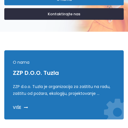
Kontaktirajte nas
O nama
ZZP D.o.o. Tuzla
ZZP d.o.o. Tuzla je organizacija za zaštitu na radu,
zaštitu od požara, ekologiju, projektovanje ...
VIŠE