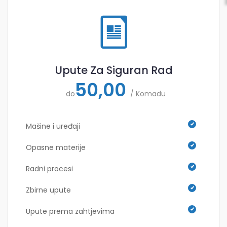
Upute Za Siguran Rad
50,00
do
/ Komadu
Mašine i uređaji
Opasne materije
Radni procesi
Zbirne upute
Upute prema zahtjevima