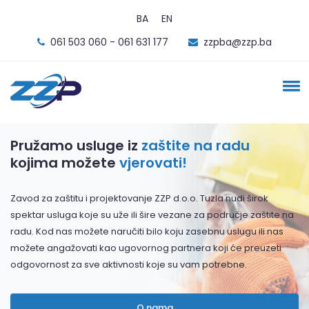
BA
EN
061 503 060 - 061 631 177
zzpba@zzp.ba
Pružamo usluge iz
zaštite na radu
kojima možete
vjerovati!
Zavod za zaštitu i projektovanje ZZP d.o.o. Tuzla nudi širok
spektar usluga koje su uže ili šire vezane za područje zaštite na
radu. Kod nas možete naručiti bilo koju zasebnu uslugu ili nas
možete angažovati kao ugovornog partnera koji će preuzeti
odgovornost za sve aktivnosti koje su vam potrebne.
O nama