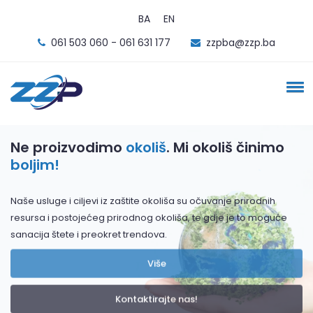
BA
EN
061 503 060 - 061 631 177
zzpba@zzp.ba
Ne proizvodimo
okoliš
. Mi okoliš činimo
boljim!
Naše usluge i ciljevi iz zaštite okoliša su očuvanje prirodnih
resursa i postojećeg prirodnog okoliša, te gdje je to moguće
sanacija štete i preokret trendova.
Više