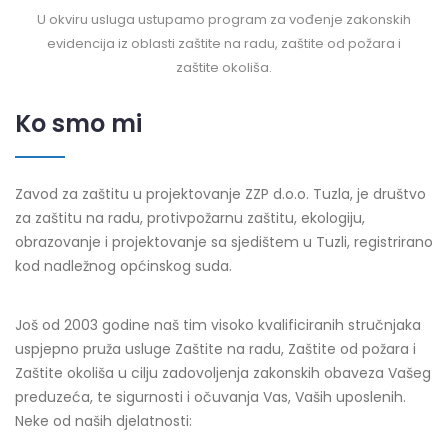
U okviru usluga ustupamo program za vođenje zakonskih
evidencija iz oblasti zaštite na radu, zaštite od požara i
zaštite okoliša.
Ko smo mi
Zavod za zaštitu u projektovanje ZZP d.o.o. Tuzla, je društvo
za zaštitu na radu, protivpožarnu zaštitu, ekologiju,
obrazovanje i projektovanje sa sjedištem u Tuzli, registrirano
kod nadležnog općinskog suda.
Još od 2003 godine naš tim visoko kvalificiranih stručnjaka
uspjepno pruža usluge Zaštite na radu, Zaštite od požara i
Zaštite okoliša u cilju zadovoljenja zakonskih obaveza Vašeg
preduzeća, te sigurnosti i očuvanja Vas, Vaših uposlenih.
Neke od naših djelatnosti: