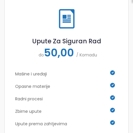
Upute Za Siguran Rad
50,00
do
/ Komadu
Mašine i uređaji
Opasne materije
Radni procesi
Zbirne upute
Upute prema zahtjevima