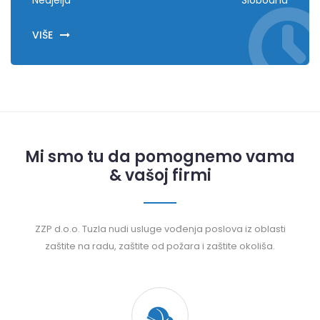
Nedjelja
Slobodna
VIŠE
Mi smo tu da pomognemo vama
& vašoj firmi
ZZP d.o.o. Tuzla nudi usluge vođenja poslova iz oblasti
zaštite na radu, zaštite od požara i zaštite okoliša.