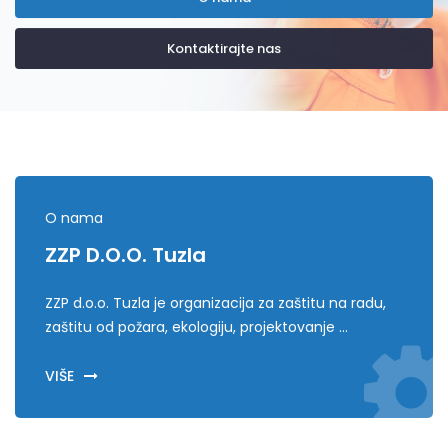
Kontaktirajte nas
O nama
ZZP D.o.o. Tuzla
ZZP d.o.o. Tuzla je organizacija za zaštitu na radu,
zaštitu od požara, ekologiju, projektovanje ...
VIŠE