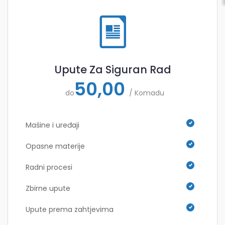
Upute Za Siguran Rad
50,00
do
/ Komadu
Mašine i uređaji
Opasne materije
Radni procesi
Zbirne upute
Upute prema zahtjevima