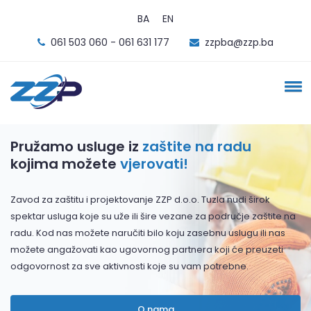
BA
EN
061 503 060 - 061 631 177
zzpba@zzp.ba
Pružamo usluge iz
zaštite na radu
kojima možete
vjerovati!
Zavod za zaštitu i projektovanje ZZP d.o.o. Tuzla nudi širok
spektar usluga koje su uže ili šire vezane za područje zaštite na
radu. Kod nas možete naručiti bilo koju zasebnu uslugu ili nas
možete angažovati kao ugovornog partnera koji će preuzeti
odgovornost za sve aktivnosti koje su vam potrebne.
O nama