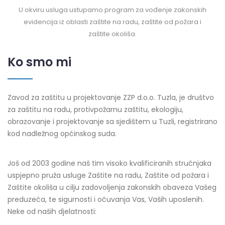
U okviru usluga ustupamo program za vođenje zakonskih
evidencija iz oblasti zaštite na radu, zaštite od požara i
zaštite okoliša.
Ko smo mi
Zavod za zaštitu u projektovanje ZZP d.o.o. Tuzla, je društvo
za zaštitu na radu, protivpožarnu zaštitu, ekologiju,
obrazovanje i projektovanje sa sjedištem u Tuzli, registrirano
kod nadležnog općinskog suda.
Još od 2003 godine naš tim visoko kvalificiranih stručnjaka
uspjepno pruža usluge Zaštite na radu, Zaštite od požara i
Zaštite okoliša u cilju zadovoljenja zakonskih obaveza Vašeg
preduzeća, te sigurnosti i očuvanja Vas, Vaših uposlenih.
Neke od naših djelatnosti: