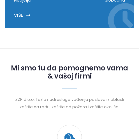
Nedjelja
Slobodna
VIŠE
Mi smo tu da pomognemo vama
& vašoj firmi
ZZP d.o.o. Tuzla nudi usluge vođenja poslova iz oblasti
zaštite na radu, zaštite od požara i zaštite okoliša.