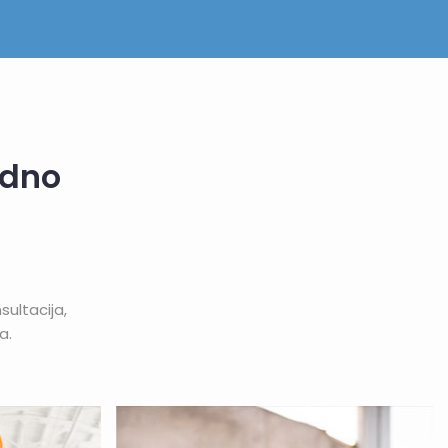
edno
ultacija,
a.