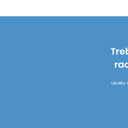
Tre
ra
Ukoliko 