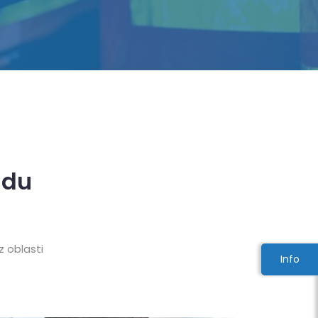
adu
z oblasti
Info