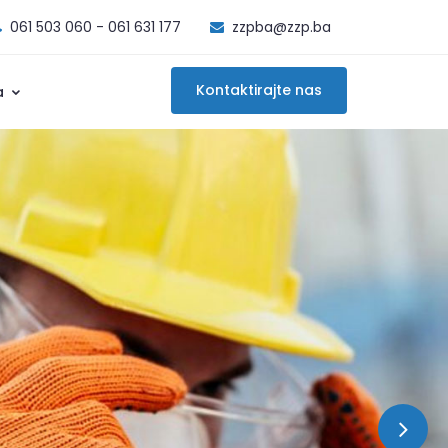
061 503 060 - 061 631 177
zzpba@zzp.ba
Kontaktirajte nas
a