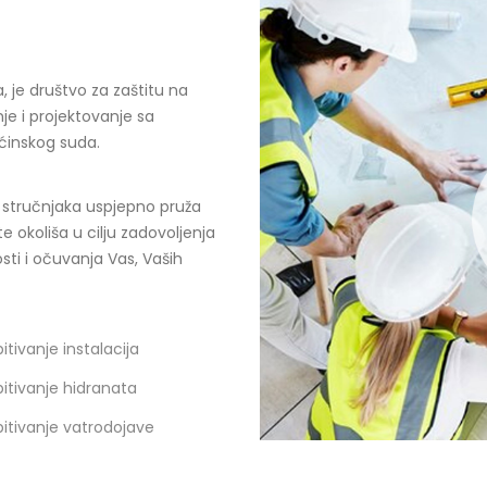
, je društvo za zaštitu na
nje i projektovanje sa
pćinskog suda.
h stručnjaka uspjepno pruža
e okoliša u cilju zadovoljenja
ti i očuvanja Vas, Vaših
pitivanje instalacija
pitivanje hidranata
pitivanje vatrodojave