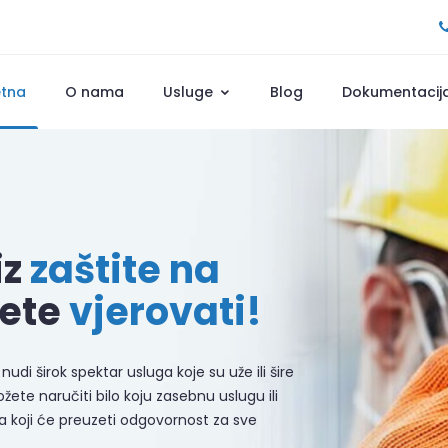
etna
O nama
Usluge
Blog
Dokumentacij
iz
zaštite na
ete
vjerovati!
nudi širok spektar usluga koje su uže ili šire
ete naručiti bilo koju zasebnu uslugu ili
koji će preuzeti odgovornost za sve