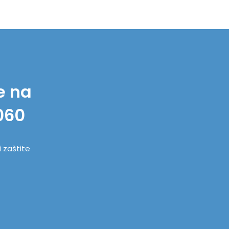
e na
060
i zaštite