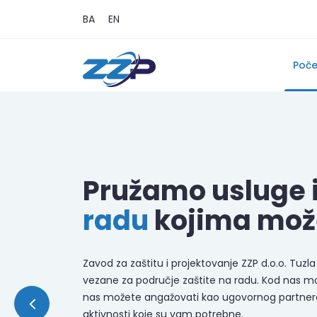
BA
EN
Poč
Pružamo usluge 
radu
kojima mož
Zavod za zaštitu i projektovanje ZZP d.o.o. Tuzla 
vezane za područje zaštite na radu. Kod nas mož
nas možete angažovati kao ugovornog partnera 
aktivnosti koje su vam potrebne.