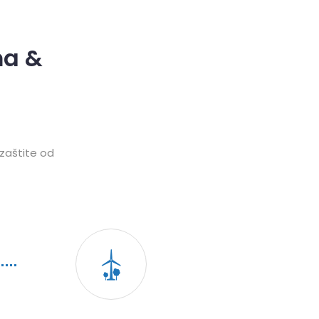
ma &
 zaštite od