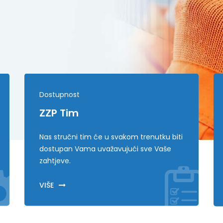
Dostupnost
ZZP Tim
Nas stručni tim će u svakom trenutku biti
dostupan Vama uvažavujući sve Vaše
zahtjeve.
VIŠE