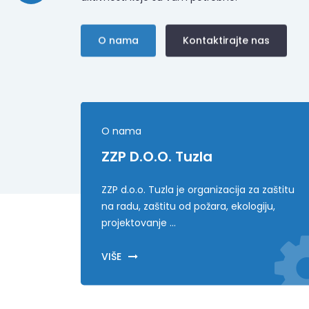
O nama
Kontaktirajte nas
O nama
ZZP D.o.o. Tuzla
ZZP d.o.o. Tuzla je organizacija za zaštitu
na radu, zaštitu od požara, ekologiju,
projektovanje ...
VIŠE