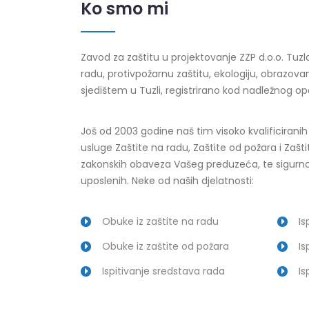
Ko smo mi
Zavod za zaštitu u projektovanje ZZP d.o.o. Tuzla
radu, protivpožarnu zaštitu, ekologiju, obrazova
sjedištem u Tuzli, registrirano kod nadležnog o
Još od 2003 godine naš tim visoko kvalificirani
usluge Zaštite na radu, Zaštite od požara i Zaštit
zakonskih obaveza Vašeg preduzeća, te sigurnos
uposlenih. Neke od naših djelatnosti:
Obuke iz zaštite na radu
Is
Obuke iz zaštite od požara
Is
Ispitivanje sredstava rada
Is