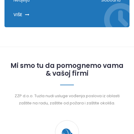
Nedjelja
Slobodna
VIŠE
Mi smo tu da pomognemo vama
& vašoj firmi
ZZP d.o.o. Tuzla nudi usluge vođenja poslova iz oblasti
zaštite na radu, zaštite od požara i zaštite okoliša.