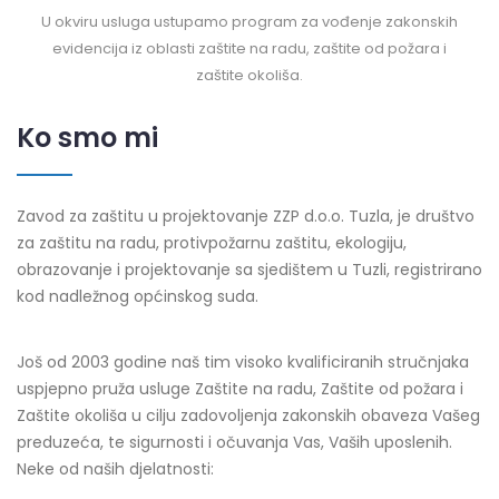
U okviru usluga ustupamo program za vođenje zakonskih
evidencija iz oblasti zaštite na radu, zaštite od požara i
zaštite okoliša.
Ko smo mi
Zavod za zaštitu u projektovanje ZZP d.o.o. Tuzla, je društvo
za zaštitu na radu, protivpožarnu zaštitu, ekologiju,
obrazovanje i projektovanje sa sjedištem u Tuzli, registrirano
kod nadležnog općinskog suda.
Još od 2003 godine naš tim visoko kvalificiranih stručnjaka
uspjepno pruža usluge Zaštite na radu, Zaštite od požara i
Zaštite okoliša u cilju zadovoljenja zakonskih obaveza Vašeg
preduzeća, te sigurnosti i očuvanja Vas, Vaših uposlenih.
Neke od naših djelatnosti: