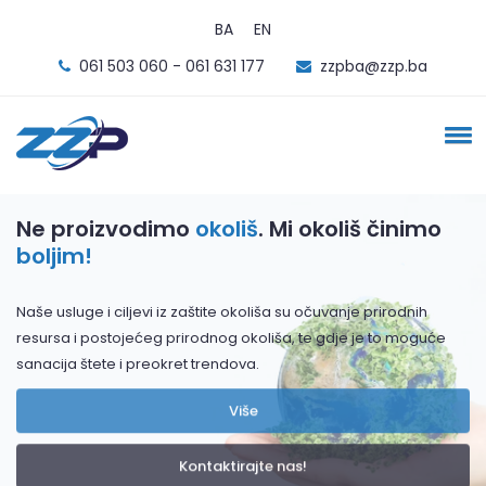
BA
EN
061 503 060 - 061 631 177
zzpba@zzp.ba
Ne proizvodimo
okoliš
. Mi okoliš činimo
boljim!
Naše usluge i ciljevi iz zaštite okoliša su očuvanje prirodnih
resursa i postojećeg prirodnog okoliša, te gdje je to moguće
sanacija štete i preokret trendova.
Više