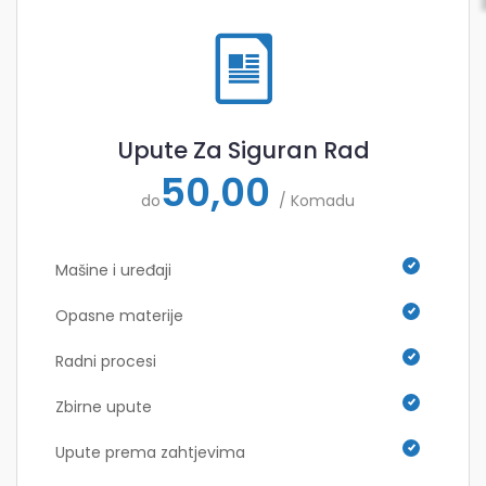
Upute Za Siguran Rad
50,00
do
/ Komadu
Mašine i uređaji
Opasne materije
Radni procesi
Zbirne upute
Upute prema zahtjevima