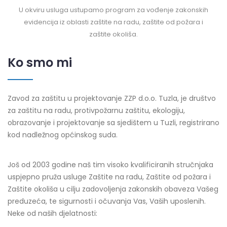
U okviru usluga ustupamo program za vođenje zakonskih
evidencija iz oblasti zaštite na radu, zaštite od požara i
zaštite okoliša.
Ko smo mi
Zavod za zaštitu u projektovanje ZZP d.o.o. Tuzla, je društvo
za zaštitu na radu, protivpožarnu zaštitu, ekologiju,
obrazovanje i projektovanje sa sjedištem u Tuzli, registrirano
kod nadležnog općinskog suda.
Još od 2003 godine naš tim visoko kvalificiranih stručnjaka
uspjepno pruža usluge Zaštite na radu, Zaštite od požara i
Zaštite okoliša u cilju zadovoljenja zakonskih obaveza Vašeg
preduzeća, te sigurnosti i očuvanja Vas, Vaših uposlenih.
Neke od naših djelatnosti: