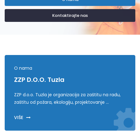
Kontaktirajte nas
O nama
ZZP D.o.o. Tuzla
ZZP d.o.o. Tuzla je organizacija za zaštitu na radu,
zaštitu od požara, ekologiju, projektovanje ...
VIŠE