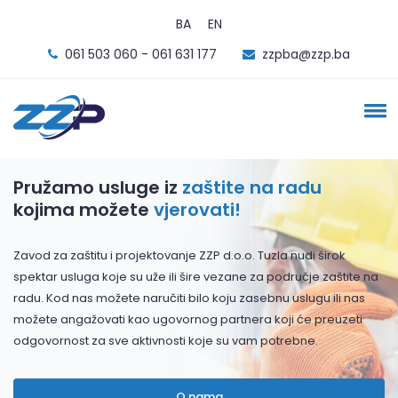
BA
EN
061 503 060 - 061 631 177
zzpba@zzp.ba
Pružamo usluge iz
zaštite na radu
kojima možete
vjerovati!
Zavod za zaštitu i projektovanje ZZP d.o.o. Tuzla nudi širok
spektar usluga koje su uže ili šire vezane za područje zaštite na
radu. Kod nas možete naručiti bilo koju zasebnu uslugu ili nas
možete angažovati kao ugovornog partnera koji će preuzeti
odgovornost za sve aktivnosti koje su vam potrebne.
O nama