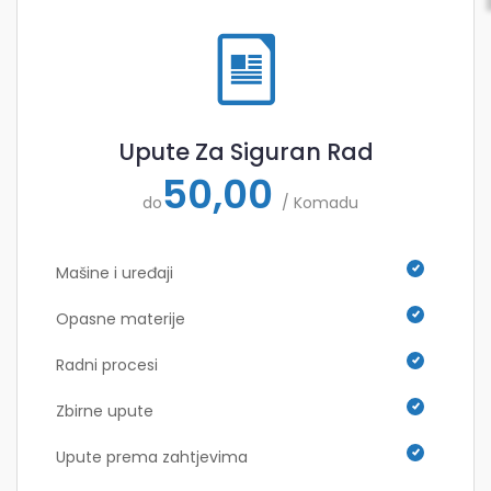
Upute Za Siguran Rad
50,00
do
/ Komadu
Mašine i uređaji
Opasne materije
Radni procesi
Zbirne upute
Upute prema zahtjevima