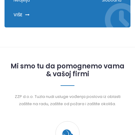
Nedjelja
Slobodna
VIŠE
Mi smo tu da pomognemo vama
& vašoj firmi
ZZP d.o.o. Tuzla nudi usluge vođenja poslova iz oblasti
zaštite na radu, zaštite od požara i zaštite okoliša.