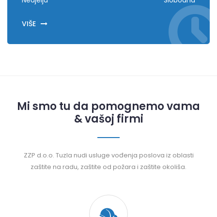
Nedjelja
Slobodna
VIŠE
Mi smo tu da pomognemo vama
& vašoj firmi
ZZP d.o.o. Tuzla nudi usluge vođenja poslova iz oblasti
zaštite na radu, zaštite od požara i zaštite okoliša.