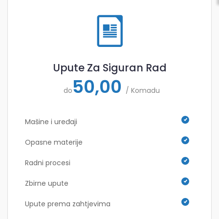
Upute Za Siguran Rad
50,00
do
/ Komadu
Mašine i uređaji
Opasne materije
Radni procesi
Zbirne upute
Upute prema zahtjevima