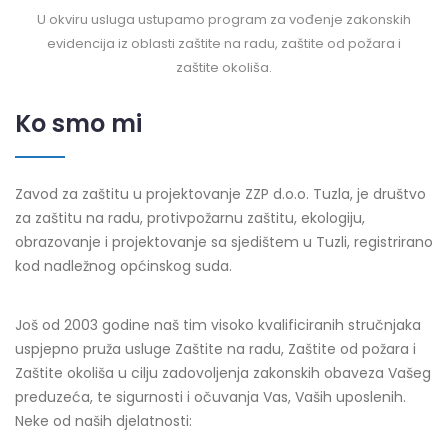
U okviru usluga ustupamo program za vođenje zakonskih
evidencija iz oblasti zaštite na radu, zaštite od požara i
zaštite okoliša.
Ko smo mi
Zavod za zaštitu u projektovanje ZZP d.o.o. Tuzla, je društvo
za zaštitu na radu, protivpožarnu zaštitu, ekologiju,
obrazovanje i projektovanje sa sjedištem u Tuzli, registrirano
kod nadležnog općinskog suda.
Još od 2003 godine naš tim visoko kvalificiranih stručnjaka
uspjepno pruža usluge Zaštite na radu, Zaštite od požara i
Zaštite okoliša u cilju zadovoljenja zakonskih obaveza Vašeg
preduzeća, te sigurnosti i očuvanja Vas, Vaših uposlenih.
Neke od naših djelatnosti: