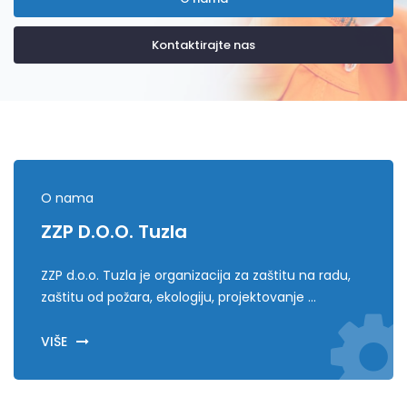
Kontaktirajte nas
O nama
ZZP D.o.o. Tuzla
ZZP d.o.o. Tuzla je organizacija za zaštitu na radu,
zaštitu od požara, ekologiju, projektovanje ...
VIŠE