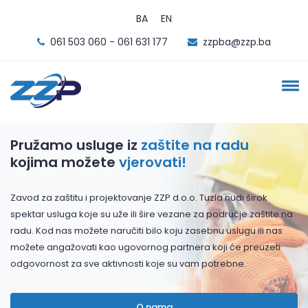
BA
EN
061 503 060 - 061 631 177
zzpba@zzp.ba
Pružamo usluge iz
zaštite na radu
kojima možete
vjerovati!
Zavod za zaštitu i projektovanje ZZP d.o.o. Tuzla nudi širok
spektar usluga koje su uže ili šire vezane za područje zaštite na
radu. Kod nas možete naručiti bilo koju zasebnu uslugu ili nas
možete angažovati kao ugovornog partnera koji će preuzeti
odgovornost za sve aktivnosti koje su vam potrebne.
O nama