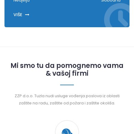
Nedjelja
Slobodna
VIŠE
Mi smo tu da pomognemo vama
& vašoj firmi
ZZP d.o.o. Tuzla nudi usluge vođenja poslova iz oblasti
zaštite na radu, zaštite od požara i zaštite okoliša.