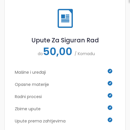
Upute Za Siguran Rad
50,00
do
/ Komadu
Mašine i uređaji
Opasne materije
Radni procesi
Zbirne upute
Upute prema zahtjevima