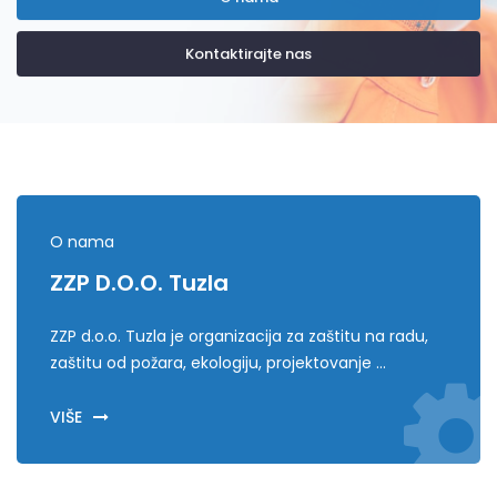
Kontaktirajte nas
O nama
ZZP D.o.o. Tuzla
ZZP d.o.o. Tuzla je organizacija za zaštitu na radu,
zaštitu od požara, ekologiju, projektovanje ...
VIŠE