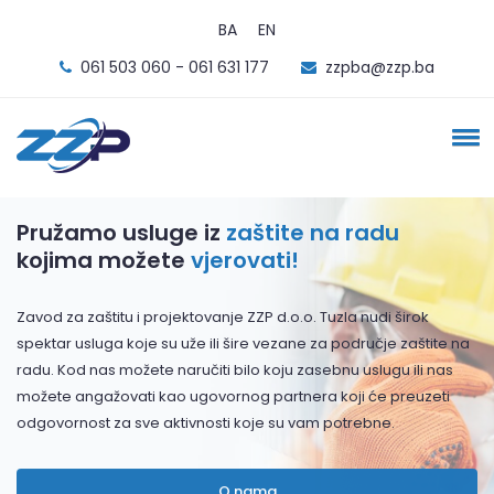
BA
EN
061 503 060 - 061 631 177
zzpba@zzp.ba
Pružamo usluge iz
zaštite na radu
kojima možete
vjerovati!
Zavod za zaštitu i projektovanje ZZP d.o.o. Tuzla nudi širok
spektar usluga koje su uže ili šire vezane za područje zaštite na
radu. Kod nas možete naručiti bilo koju zasebnu uslugu ili nas
možete angažovati kao ugovornog partnera koji će preuzeti
odgovornost za sve aktivnosti koje su vam potrebne.
O nama