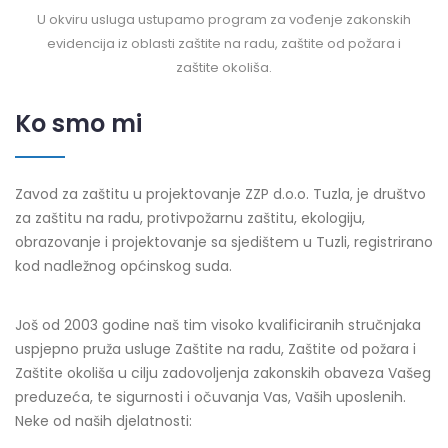
U okviru usluga ustupamo program za vođenje zakonskih
evidencija iz oblasti zaštite na radu, zaštite od požara i
zaštite okoliša.
Ko smo mi
Zavod za zaštitu u projektovanje ZZP d.o.o. Tuzla, je društvo
za zaštitu na radu, protivpožarnu zaštitu, ekologiju,
obrazovanje i projektovanje sa sjedištem u Tuzli, registrirano
kod nadležnog općinskog suda.
Još od 2003 godine naš tim visoko kvalificiranih stručnjaka
uspjepno pruža usluge Zaštite na radu, Zaštite od požara i
Zaštite okoliša u cilju zadovoljenja zakonskih obaveza Vašeg
preduzeća, te sigurnosti i očuvanja Vas, Vaših uposlenih.
Neke od naših djelatnosti: