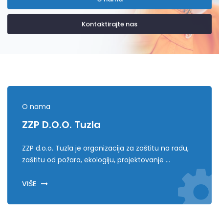
Kontaktirajte nas
O nama
ZZP D.o.o. Tuzla
ZZP d.o.o. Tuzla je organizacija za zaštitu na radu,
zaštitu od požara, ekologiju, projektovanje ...
VIŠE