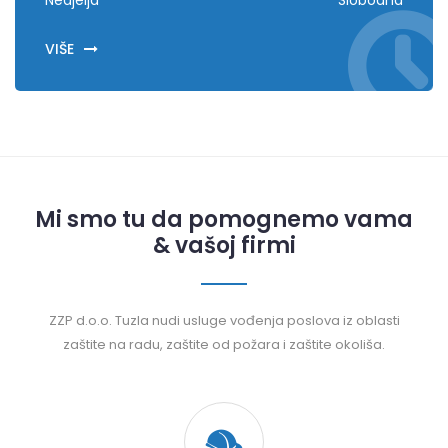
Nedjelja
Slobodna
VIŠE
Mi smo tu da pomognemo vama
& vašoj firmi
ZZP d.o.o. Tuzla nudi usluge vođenja poslova iz oblasti
zaštite na radu, zaštite od požara i zaštite okoliša.