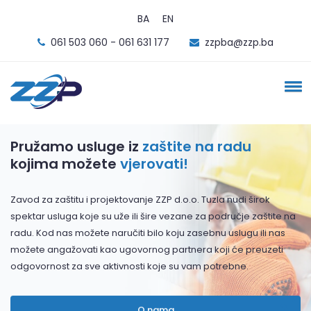
BA
EN
061 503 060 - 061 631 177
zzpba@zzp.ba
Pružamo usluge iz
zaštite na radu
kojima možete
vjerovati!
Zavod za zaštitu i projektovanje ZZP d.o.o. Tuzla nudi širok
spektar usluga koje su uže ili šire vezane za područje zaštite na
radu. Kod nas možete naručiti bilo koju zasebnu uslugu ili nas
možete angažovati kao ugovornog partnera koji će preuzeti
odgovornost za sve aktivnosti koje su vam potrebne.
O nama