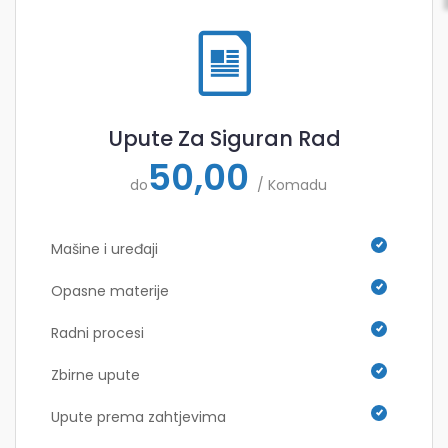
Upute Za Siguran Rad
50,00
do
/ Komadu
Mašine i uređaji
Opasne materije
Radni procesi
Zbirne upute
Upute prema zahtjevima