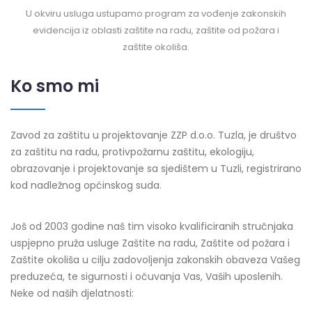
U okviru usluga ustupamo program za vođenje zakonskih
evidencija iz oblasti zaštite na radu, zaštite od požara i
zaštite okoliša.
Ko smo mi
Zavod za zaštitu u projektovanje ZZP d.o.o. Tuzla, je društvo
za zaštitu na radu, protivpožarnu zaštitu, ekologiju,
obrazovanje i projektovanje sa sjedištem u Tuzli, registrirano
kod nadležnog općinskog suda.
Još od 2003 godine naš tim visoko kvalificiranih stručnjaka
uspjepno pruža usluge Zaštite na radu, Zaštite od požara i
Zaštite okoliša u cilju zadovoljenja zakonskih obaveza Vašeg
preduzeća, te sigurnosti i očuvanja Vas, Vaših uposlenih.
Neke od naših djelatnosti: