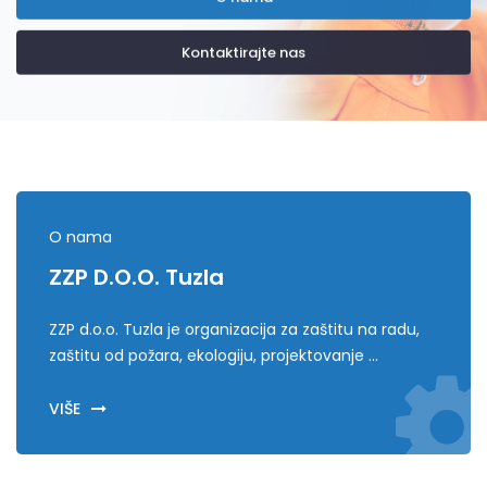
Kontaktirajte nas
O nama
ZZP D.o.o. Tuzla
ZZP d.o.o. Tuzla je organizacija za zaštitu na radu,
zaštitu od požara, ekologiju, projektovanje ...
VIŠE