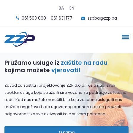
BA
EN
061 503 060 - 061 631 177
zzpba@zzp.ba
Pružamo usluge iz
zaštite na radu
kojima možete
vjerovati!
Zavod za zaštitu i projektovanje ZZP d.o.o. Tuzla nudi širok
spektar usluga koje su uže ili šire vezane za područje zaštite na
radu. Kod nas možete naručiti bilo koju zasebnu uslugu ili nas
možete angažovati kao ugovornog partnera koji će preuzeti
odgovornost za sve aktivnosti koje su vam potrebne.
O nama