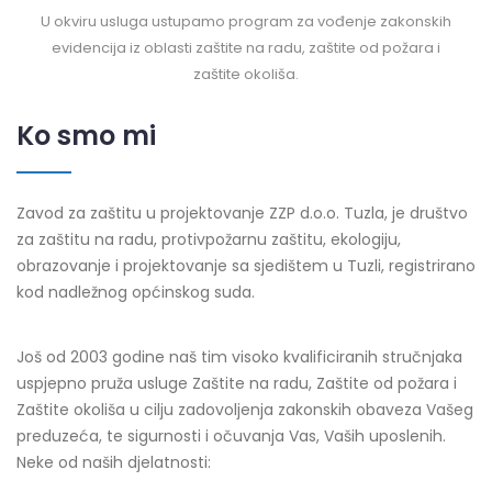
U okviru usluga ustupamo program za vođenje zakonskih
evidencija iz oblasti zaštite na radu, zaštite od požara i
zaštite okoliša.
Ko smo mi
Zavod za zaštitu u projektovanje ZZP d.o.o. Tuzla, je društvo
za zaštitu na radu, protivpožarnu zaštitu, ekologiju,
obrazovanje i projektovanje sa sjedištem u Tuzli, registrirano
kod nadležnog općinskog suda.
Još od 2003 godine naš tim visoko kvalificiranih stručnjaka
uspjepno pruža usluge Zaštite na radu, Zaštite od požara i
Zaštite okoliša u cilju zadovoljenja zakonskih obaveza Vašeg
preduzeća, te sigurnosti i očuvanja Vas, Vaših uposlenih.
Neke od naših djelatnosti: