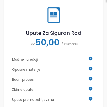
Upute Za Siguran Rad
50,00
do
/ Komadu
Mašine i uređaji
Opasne materije
Radni procesi
Zbirne upute
Upute prema zahtjevima