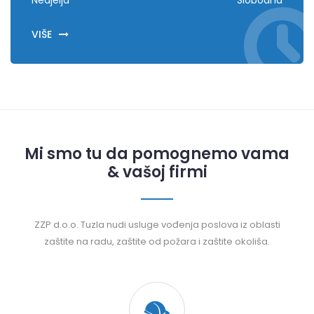
Nedjelja
Slobodna
VIŠE
Mi smo tu da pomognemo vama
& vašoj firmi
ZZP d.o.o. Tuzla nudi usluge vođenja poslova iz oblasti
zaštite na radu, zaštite od požara i zaštite okoliša.