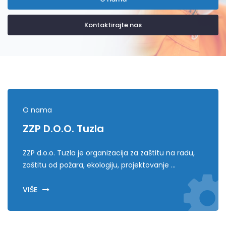
Kontaktirajte nas
O nama
ZZP D.o.o. Tuzla
ZZP d.o.o. Tuzla je organizacija za zaštitu na radu,
zaštitu od požara, ekologiju, projektovanje ...
VIŠE