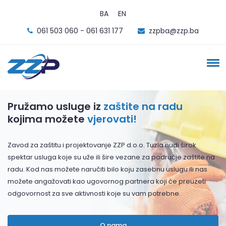
BA
EN
061 503 060 - 061 631 177
zzpba@zzp.ba
Pružamo usluge iz
zaštite na radu
kojima možete
vjerovati!
Zavod za zaštitu i projektovanje ZZP d.o.o. Tuzla nudi širok
spektar usluga koje su uže ili šire vezane za područje zaštite na
radu. Kod nas možete naručiti bilo koju zasebnu uslugu ili nas
možete angažovati kao ugovornog partnera koji će preuzeti
odgovornost za sve aktivnosti koje su vam potrebne.
O nama