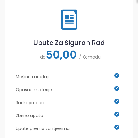
Upute Za Siguran Rad
50,00
do
/ Komadu
Mašine i uređaji
Opasne materije
Radni procesi
Zbirne upute
Upute prema zahtjevima