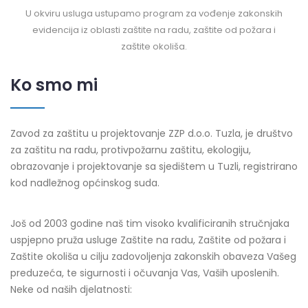
U okviru usluga ustupamo program za vođenje zakonskih
evidencija iz oblasti zaštite na radu, zaštite od požara i
zaštite okoliša.
Ko smo mi
Zavod za zaštitu u projektovanje ZZP d.o.o. Tuzla, je društvo
za zaštitu na radu, protivpožarnu zaštitu, ekologiju,
obrazovanje i projektovanje sa sjedištem u Tuzli, registrirano
kod nadležnog općinskog suda.
Još od 2003 godine naš tim visoko kvalificiranih stručnjaka
uspjepno pruža usluge Zaštite na radu, Zaštite od požara i
Zaštite okoliša u cilju zadovoljenja zakonskih obaveza Vašeg
preduzeća, te sigurnosti i očuvanja Vas, Vaših uposlenih.
Neke od naših djelatnosti: