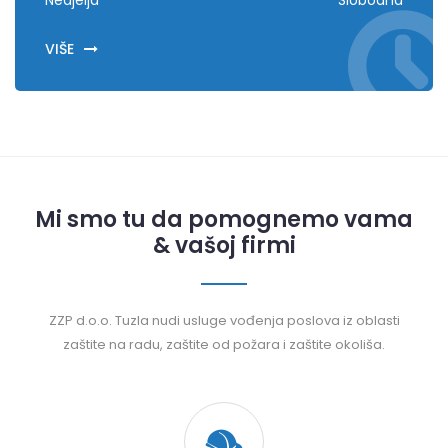
Nedjelja
Slobodna
VIŠE
Mi smo tu da pomognemo vama
& vašoj firmi
ZZP d.o.o. Tuzla nudi usluge vođenja poslova iz oblasti
zaštite na radu, zaštite od požara i zaštite okoliša.